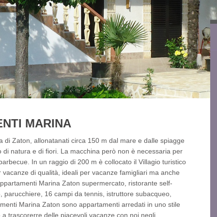
ENTI MARINA
 di Zaton, allonatanati circa 150 m dal mare e dalle spiagge
o di natura e di fiori. La macchina però non è necessaria per
l barbecue. In un raggio di 200 m è collocato il Villagio turistico
r vacanze di qualità, ideali per vacanze famigliari ma anche
Appartamenti Marina Zaton supermercato, ristorante self-
o, parucchiere, 16 campi da tennis, istruttore subacqueo,
menti Marina Zaton sono appartamenti arredati in uno stile
a trascorerre delle piacevoli vacanze con noi negli